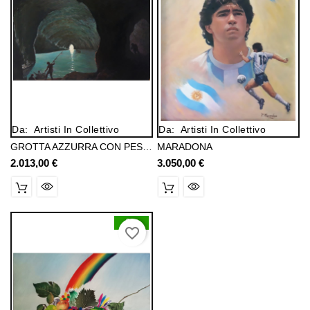
Da:
Artisti In Collettivo
Da:
Artisti In Collettivo
GROTTA AZZURRA CON PESCATORI
MARADONA
2.013,00 €
Prezzo
3.050,00 €
Prezzo
0
favorite_border