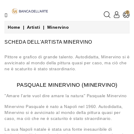
CATEGORIE
0
LA
Home
Artisti
Minervino
PITTURA
SCHEDA DELL'ARTISTA MINERVINO
LA
SCULTURA
Pittore e grafico di grande talento. Autodidatta, Minervino si è
avvicinato al mondo della pittura quasi per caso, ma ciò che
GLI
ne è scaturito è stato straordinario.
ARTISTI
PASQUALE MINERVINO (MINERVINO)
NEGOZI
"Amare l'arte vuol dire amare la natura" Pasquale Minervino
CONTATTACI
Minervino Pasquale è nato a Napoli nel 1960. Autodidatta,
Minervino si è avvicinato al mondo della pittura quasi per
caso, ma ciò che ne è scaturito è stato straordinario.
LE
NOSTRE
La sua Napoli natale è stata una fonte inesauribile di
GUIDE