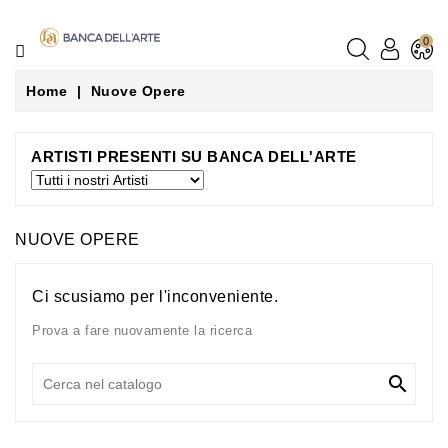
CATEGORIE
0
LA
Home
Nuove Opere
PITTURA
LA
ARTISTI PRESENTI SU BANCA DELL'ARTE
SCULTURA
GLI
NUOVE OPERE
ARTISTI
Ci scusiamo per l'inconveniente.
NEGOZI
Prova a fare nuovamente la ricerca
CONTATTACI

LE
NOSTRE
GUIDE