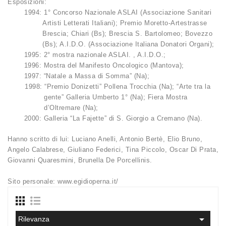
Esposizioni:
1994: 1° Concorso Nazionale ASLAI (Associazione Sanitari
Artisti Letterati Italiani); Premio Moretto-Artestrasse
Brescia; Chiari (Bs); Brescia S. Bartolomeo; Bovezzo
(Bs); A.I.D.O. (Associazione Italiana Donatori Organi);
1995: 2° mostra nazionale ASLAI. , A.I.D.O.;
1996: Mostra del Manifesto Oncologico (Mantova);
1997: “Natale a Massa di Somma” (Na);
1998: “Premio Donizetti” Pollena Trocchia (Na); “Arte tra la
gente” Galleria Umberto 1° (Na); Fiera Mostra
d’Oltremare (Na);
2000: Galleria “La Fajette” di S. Giorgio a Cremano (Na).
Hanno scritto di lui: Luciano Anelli, Antonio Bertè, Elio Bruno,
Angelo Calabrese, Giuliano Federici, Tina Piccolo, Oscar Di Prata,
Giovanni Quaresmini, Brunella De Porcellinis.
Sito personale: www.egidioperna.it/

Rilevanza