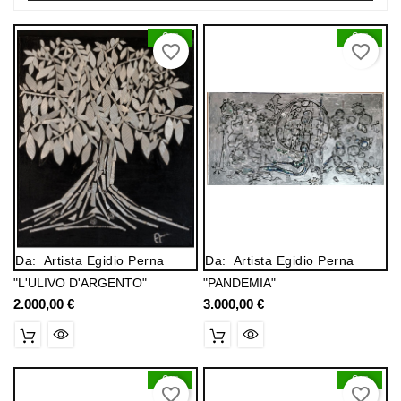
0
0
favorite_border
favorite_border
Da:
Artista Egidio Perna
Da:
Artista Egidio Perna
"L'ULIVO D'ARGENTO"
"PANDEMIA"
2.000,00 €
Prezzo
3.000,00 €
Prezzo
0
0
favorite_border
favorite_border