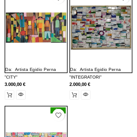
Da:
Artista Egidio Perna
Da:
Artista Egidio Perna
"CITY"
"INTEGRATORI"
3.000,00 €
Prezzo
2.000,00 €
Prezzo
0
favorite_border