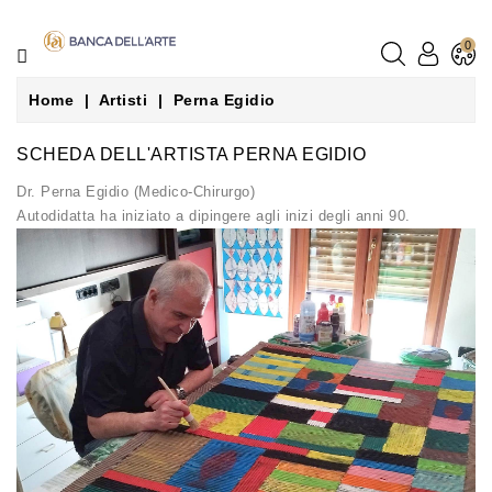
CATEGORIE
0
LA
Home
Artisti
Perna Egidio
PITTURA
SCHEDA DELL'ARTISTA PERNA EGIDIO
LA
SCULTURA
Dr. Perna Egidio (Medico-Chirurgo)
Autodidatta ha iniziato a dipingere agli inizi degli anni 90.
GLI
ARTISTI
NEGOZI
CONTATTACI
LE
NOSTRE
GUIDE