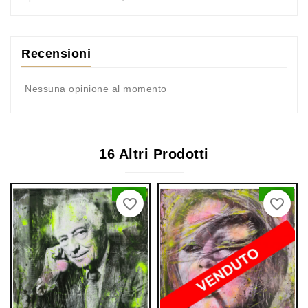
Recensioni
Nessuna opinione al momento
16 Altri Prodotti
0
0
favorite_border
favorite_border