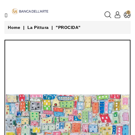
CATEGORIE
0
LA
Home
La Pittura
"PROCIDA"
PITTURA
LA
SCULTURA
GLI
ARTISTI
NEGOZI
CONTATTACI
LE
NOSTRE
GUIDE