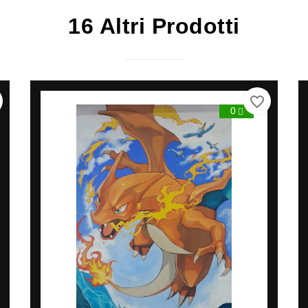
16 Altri Prodotti
favorite_border
0