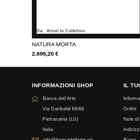
Da:
Artisti In Collettivo
NATURA MORTA
2.696,20 €
Prezzo
INFORMAZIONI SHOP
IL T
Banca dell'Arte
Informa
Via Garibaldi 66/68
Ordini
Pietrasanta (LU)
Note di
Italia
Indirizz
info@bancadellarte.art
Buoni