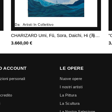
Da:
Artisti In Collettivo
CHARIZARD Umi, Fū, Sora, Daichi, Hi (海、風、空、大地、火)
"
3.660,00 €
3
Prezzo
UO ACCOUNT
LE OPERE
zioni personali
Nuove opere
I nostri artisti
 credito
La Pittura
i
La Scultura
La Nostra Selezione