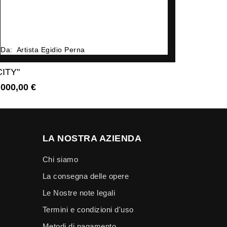
Da:
Artista Egidio Perna
Da:
Arti
CITY"
”FUGA D
.000,00 €
1.830,00
Prezzo
LA NOSTRA AZIENDA
Chi siamo
La consegna delle opere
Le Nostre note legali
Termini e condizioni d'uso
Metodi di pagamento