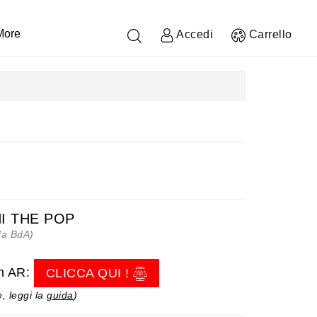
More
Accedi
Carrello
I THE POP
da BdA)
in AR:
CLICCA QUI !
, leggi la
guida
)